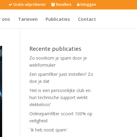
Gratis uitproberen
Resellers
Inloggen
 ons
Tarieven
Publicaties
Contact
Recente publicaties
Zo voorkom je spam door je
webformulier
Een spamfilter juist instellen? Zo
doe je dat
‘Het is een persoonlijke club en
hun technische support werkt
vlekkeloos’
Onlinepamfilter scoort 100% op
veiligheid
´Ik heb nooit spam´