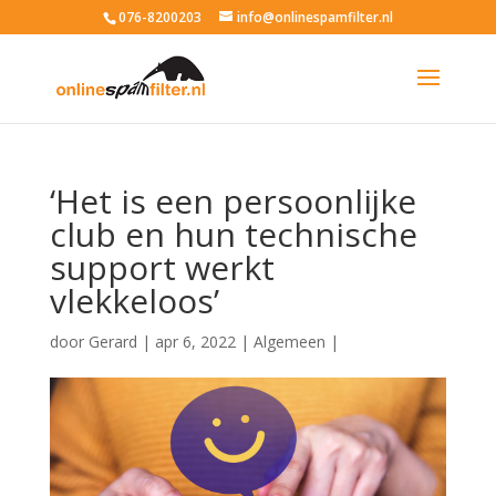
076-8200203
info@onlinespamfilter.nl
‘Het is een persoonlijke
club en hun technische
support werkt
vlekkeloos’
door
Gerard
|
apr 6, 2022
|
Algemeen
|