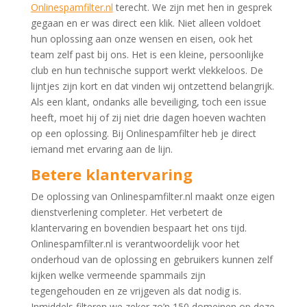
Onlinespamfilter.nl
terecht. We zijn met hen in gesprek
gegaan en er was direct een klik. Niet alleen voldoet
hun oplossing aan onze wensen en eisen, ook het
team zelf past bij ons. Het is een kleine, persoonlijke
club en hun technische support werkt vlekkeloos. De
lijntjes zijn kort en dat vinden wij ontzettend belangrijk.
Als een klant, ondanks alle beveiliging, toch een issue
heeft, moet hij of zij niet drie dagen hoeven wachten
op een oplossing. Bij Onlinespamfilter heb je direct
iemand met ervaring aan de lijn.
Betere klantervaring
De oplossing van Onlinespamfilter.nl maakt onze eigen
dienstverlening completer. Het verbetert de
klantervaring en bovendien bespaart het ons tijd.
Onlinespamfilter.nl is verantwoordelijk voor het
onderhoud van de oplossing en gebruikers kunnen zelf
kijken welke vermeende spammails zijn
tegengehouden en ze vrijgeven als dat nodig is.
Inmiddels filteren we zeker zo’n 150 domeinen op deze