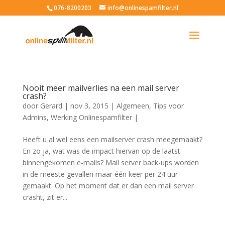
076-8200203
info@onlinespamfilter.nl
Nooit meer mailverlies na een mail server
crash?
door
Gerard
|
nov 3, 2015
|
Algemeen
,
Tips voor
Admins
,
Werking Onlinespamfilter
|
Heeft u al wel eens een mailserver crash meegemaakt?
En zo ja, wat was de impact hiervan op de laatst
binnengekomen e-mails? Mail server back-ups worden
in de meeste gevallen maar één keer per 24 uur
gemaakt. Op het moment dat er dan een mail server
crasht, zit er...