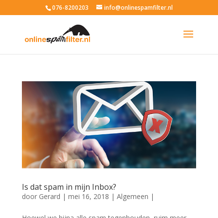
076-8200203
info@onlinespamfilter.nl
Is dat spam in mijn Inbox?
door
Gerard
|
mei 16, 2018
|
Algemeen
|
Hoewel we bijna alle spam tegenhouden, ruim meer