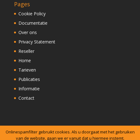
Pages
Cookie Policy
Documentatie
Over ons
Privacy Statement
Reseller
Home
Tarieven
Publicaties
Informatie
Contact
Onlinespamfilter gebruikt cookies. Als u doorgaat met het gebruiken
Copyright 2017 Onlinespamfilter | Alle rechten
van de website, gaan we er vanuit dat u hiermee instemt.